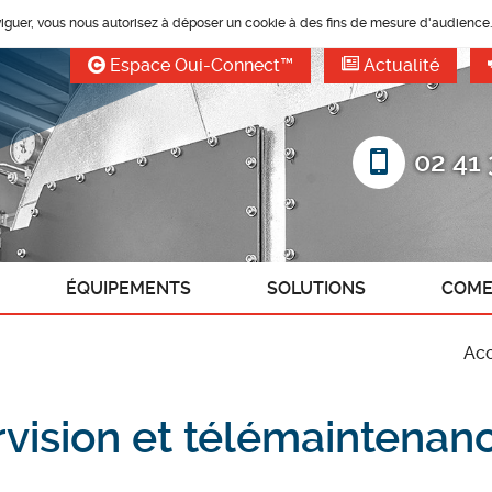
aviguer, vous nous autorisez à déposer un cookie à des fins de mesure d'audience
Espace Oui-Connect™
Actualité
02 41 
ÉQUIPEMENTS
SOLUTIONS
COME
nergétique
Chaudières Vapeur
Chaufferie en container
Contra
Acc
e
audières Eau Chaude/Surchauffée
Réalisation clés en main
Remise
d'énergie
Chaudières Electrique Vapeur
Rénovation
Supervision
vision et télémaintena
Chaudières de récupération
Tuyauterie industrielle et calorifuge
Automat