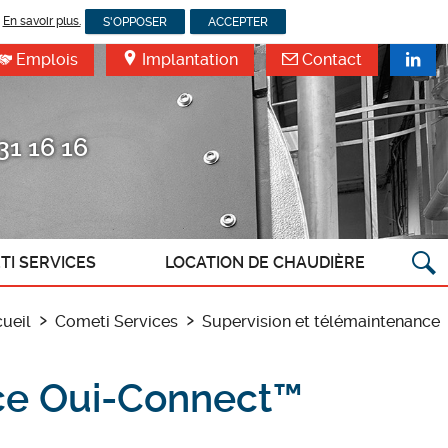
.
En savoir plus.
S'OPPOSER
ACCEPTER
Emplois
Implantation
Contact
31 16 16
TI SERVICES
LOCATION DE CHAUDIÈRE
t de services
ueil
Cometi Services
Supervision et télémaintenance
 en conformité
 et télémaintenance
nce Oui-Connect™
isme Industriel