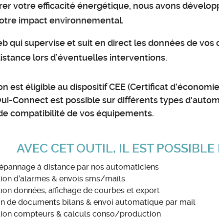
rer votre efficacité énergétique, nous avons dévelo
Brûleurs
Electricité et automatisme
votre impact environnemental.
Système de sécurité globale
Monitoring chaufferie
b qui supervise et suit en direct les données de vos
Périphériques chaufferies
istance lors d’éventuelles interventions.
Efficacité énergétique
on est éligible au dispositif CEE (Certificat d’économi
Appareils sous pression
Oui-Connect est possible sur différents types d'autom
 de compatibilité de vos équipements.
AVEC CET OUTIL, IL EST POSSIBLE
dépannage à distance par nos automaticiens
tion d’alarmes & envois sms/mails
tion données, affichage de courbes et export
n de documents bilans & envoi automatique par mail
ation compteurs & calculs conso/production